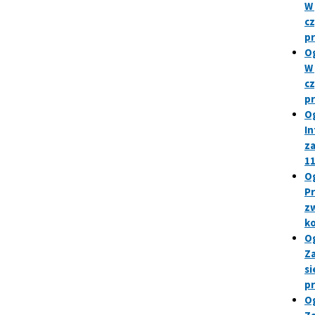
W 
cz
p
Og
W 
cz
p
Og
In
za
11
Og
Pr
zw
k
Og
Za
si
p
Og