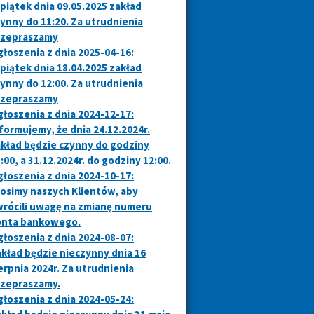
piątek dnia 09.05.2025 zakład
ynny do 11:20. Za utrudnienia
rzepraszamy
łoszenia z dnia 2025-04-16:
piątek dnia 18.04.2025 zakład
ynny do 12:00. Za utrudnienia
rzepraszamy
łoszenia z dnia 2024-12-17:
formujemy, że dnia
24.12.2024r.
kład będzie czynny do godziny
:00, a
31.12.2024r.
do godziny 12:00.
łoszenia z dnia 2024-10-17:
osimy naszych Klientów, aby
rócili uwagę na zmianę numeru
onta bankowego.
łoszenia z dnia 2024-08-07:
kład będzie nieczynny dnia 16
erpnia 2024r. Za utrudnienia
rzepraszamy.
łoszenia z dnia 2024-05-24: