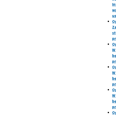
In
w
u
Og
Za
st
p
Og
W 
bę
p
Og
W 
bę
p
Og
W 
bę
p
Og