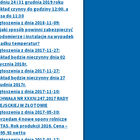
dniu 24 i 31 grudnia 2019 roku
kład czynny do godziny 12:00, a
sa do 11:30
łoszenia z dnia 2018-11-09:
jaki sposób powinni zabezpieczyć
domierze i instalacje na wypadek
padku temperatur?
łoszenia z dnia 2017-11-27:
kład będzie nieczynny dnia 02
ycznia 2018r.
łoszenia z dnia 2017-11-27:
kład będzie nieczynny dnia 27
udnia 2017r.
łoszenia z dnia 2017-11-10:
CHWAŁA NR XXXIV.247.2017 RADY
IEJSCKIEJ W ZŁOTOWIE
łoszenia z dnia 2017-05-30:
przedam 4 nowe opony rolnicze
TAS. Rok produkcji 2016. Cena –
95,93 netto
łoszenia z dnia 2017-01-17: