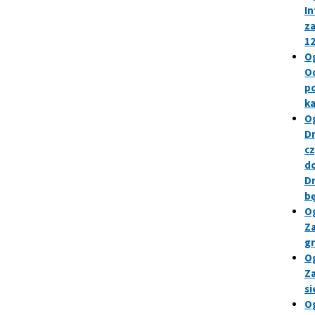
In
za
12
Og
Od
po
ka
Og
Dn
cz
do
Dn
bę
Og
Za
gr
Og
Za
si
Og