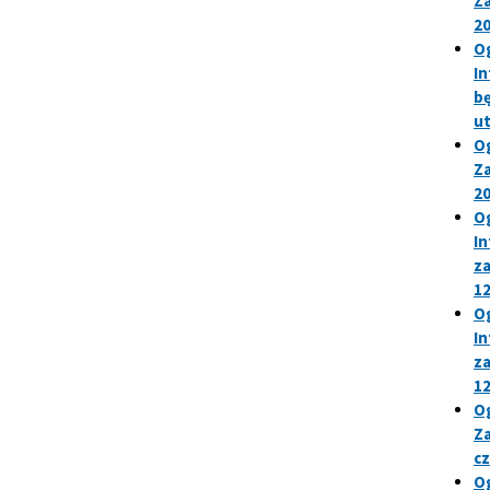
Za
20
Og
In
bę
u
Og
Za
20
Og
In
za
12
Og
In
za
12
Og
Za
cz
Og