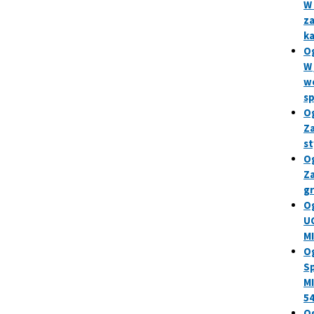
W 
za
ka
Og
W 
wo
s
Og
Za
st
Og
Za
gr
Og
U
M
Og
S
MI
54
Og