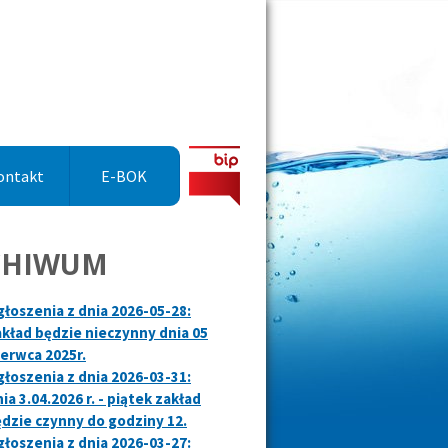
ontakt
E-BOK
CHIWUM
łoszenia z dnia 2026-05-28:
kład będzie nieczynny dnia 05
erwca 2025r.
łoszenia z dnia 2026-03-31:
ia 3.04.2026 r. - piątek zakład
dzie czynny do godziny 12.
łoszenia z dnia 2026-03-27: