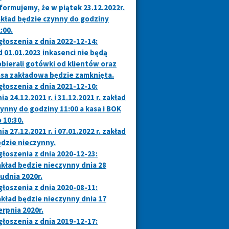
formujemy, że w piątek 23.12.2022r.
kład będzie czynny do godziny
:00.
łoszenia z dnia 2022-12-14:
 01.01.2023 inkasenci nie będą
bierali gotówki od klientów oraz
sa zakładowa będzie zamknięta.
łoszenia z dnia 2021-12-10:
ia 24.12.2021 r. i 31.12.2021 r. zakład
ynny do godziny 11:00 a kasa i BOK
 10:30.
ia 27.12.2021 r. i 07.01.2022 r. zakład
dzie nieczynny.
łoszenia z dnia 2020-12-23:
kład będzie nieczynny dnia 28
udnia 2020r.
łoszenia z dnia 2020-08-11:
kład będzie nieczynny dnia 17
erpnia 2020r.
łoszenia z dnia 2019-12-17: