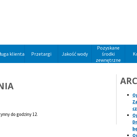
Pozyskane
ługa klienta
Przetargi
Jakość wody
środki
K
zewnętrzne
AR
NIA
Og
Za
cz
czynny do godziny 12.
Og
Dn
bę
Og